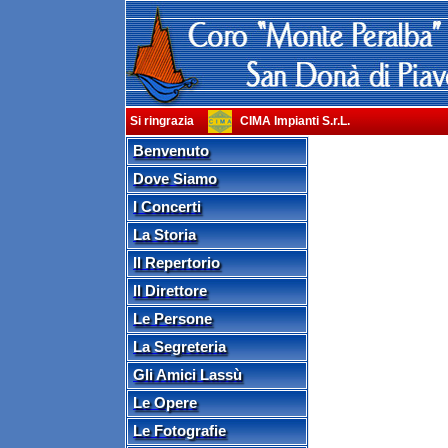
Si ringrazia
CIMA Impianti S.r.L.
Benvenuto
Dove Siamo
I Concerti
La Storia
Il Repertorio
Il Direttore
Le Persone
La Segreteria
Gli Amici Lassù
Le Opere
Le Fotografie