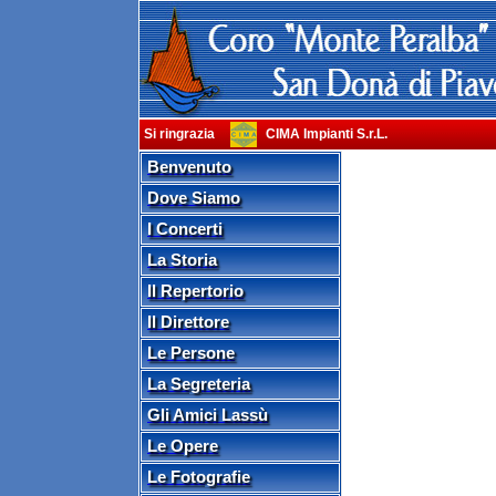
Si ringrazia
CIMA Impianti S.r.L.
Benvenuto
Dove Siamo
I Concerti
La Storia
Il Repertorio
Il Direttore
Le Persone
La Segreteria
Gli Amici Lassù
Le Opere
Le Fotografie